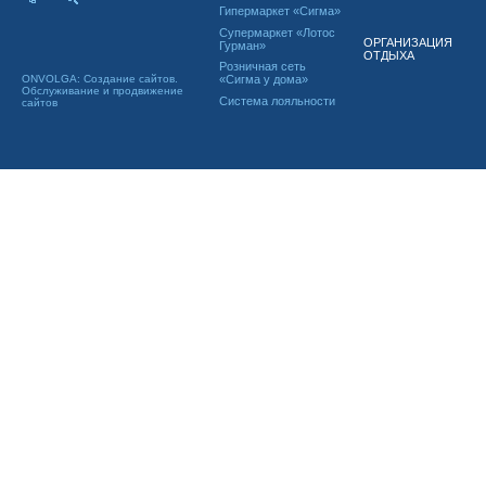
Гипермаркет «Сигма»
Супермаркет «Лотос
ОРГАНИЗАЦИЯ
Гурман»
ОТДЫХА
Розничная сеть
ONVOLGA: Создание сайтов.
«Сигма у дома»
Обслуживание и продвижение
Система лояльности
сайтов